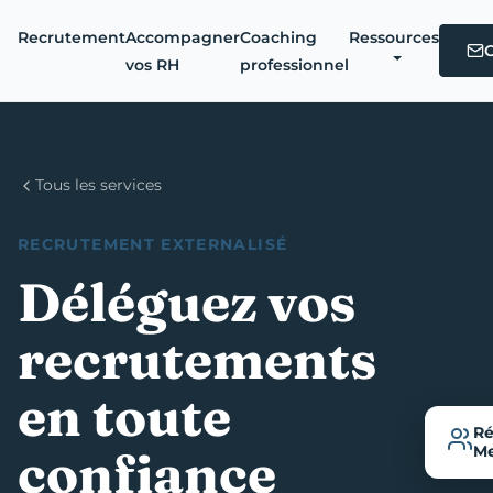
Recrutement
Accompagner
Coaching
Ressources
vos RH
professionnel
Tous les services
RECRUTEMENT EXTERNALISÉ
Déléguez vos
recrutements
en toute
Ré
confiance
Me